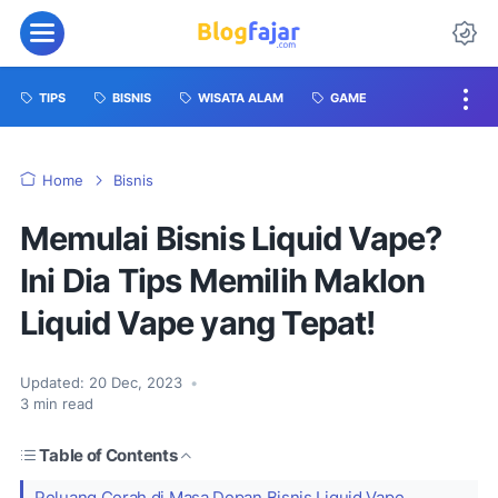
TIPS
BISNIS
WISATA ALAM
GAME
Home
Bisnis
Memulai Bisnis Liquid Vape?
Ini Dia Tips Memilih Maklon
Liquid Vape yang Tepat!
Updated:
20 Dec, 2023
•
3
min read
Table of Contents
Peluang Cerah di Masa Depan Bisnis Liquid Vape